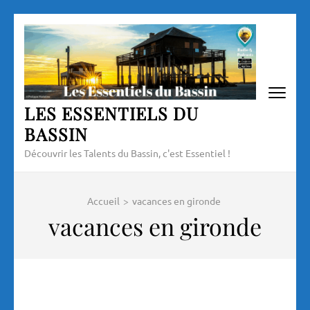
Aller
au
contenu
(Pressez
Entrée)
LES ESSENTIELS DU
BASSIN
Découvrir les Talents du Bassin, c'est Essentiel !
Accueil
>
vacances en gironde
vacances en gironde