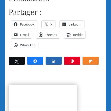
Partager :
Facebook
X
LinkedIn
E-mail
Threads
Reddit
WhatsApp
Tweetez
Partagez
Partagez
Épingle
Partagez