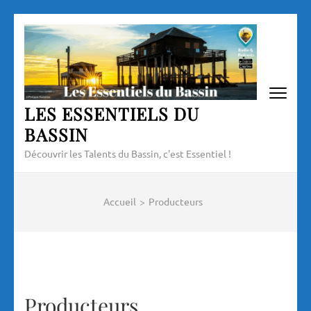
Aller
au
contenu
(Pressez
Entrée)
LES ESSENTIELS DU
BASSIN
Découvrir les Talents du Bassin, c'est Essentiel !
Accueil
>
Producteurs
Producteurs