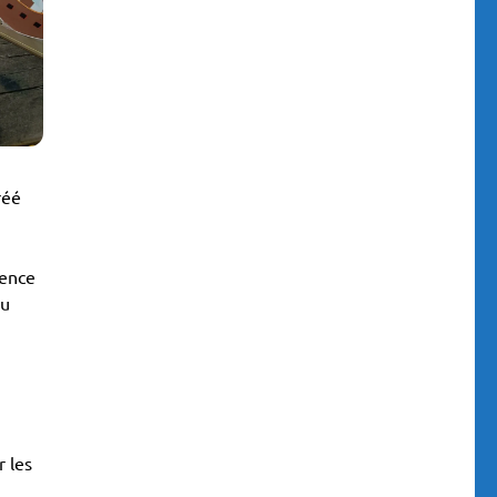
réé
mence
du
r les