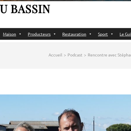
U BASSIN
Maison
Producteurs
Restauration
Sport
Le Gui
Accueil
>
Podcast
>
Rencontre avec Stéphan