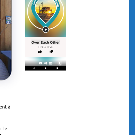
ent à
r le