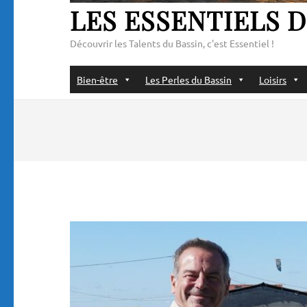
LES ESSENTIELS D
Découvrir les Talents du Bassin, c'est Essentiel !
Bien-être
Les Perles du Bassin
Loisirs