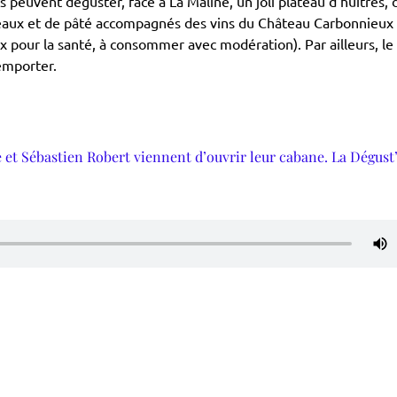
ts peuvent déguster, face à La Maline, un joli plateau d’huîtres, 
rneaux et de pâté accompagnés des vins du Château Carbonnieux
 pour la santé, à consommer avec modération). Par ailleurs, le
emporter.
 et Sébastien Robert viennent d’ouvrir leur cabane. La Dégust’