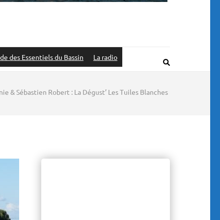
de des Essentiels du Bassin
La radio
ie & Sébastien Robert : La Dégust’ Les Tuiles Blanches