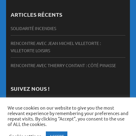
ARTICLES RÉCENTS
SOLIDARITÉ INCENDIES
RENCONTRE AVEC JEAN MICHEL VILLETORTE :
VILLETORTE LOISIRS
RENCONTRE AVEC THIERRY CONTANT : CÔTÉ PINASSE
SUIVEZ NOUS !
We use cookies on our website to give you the most
relevant experience by remembering your preferences and
repeat visits. By clicking “Accept”, you consent to the use
of ALL the cookies.