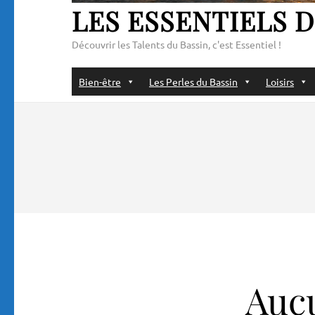
LES ESSENTIELS D
Découvrir les Talents du Bassin, c'est Essentiel !
Bien-être
Les Perles du Bassin
Loisirs
Aucu