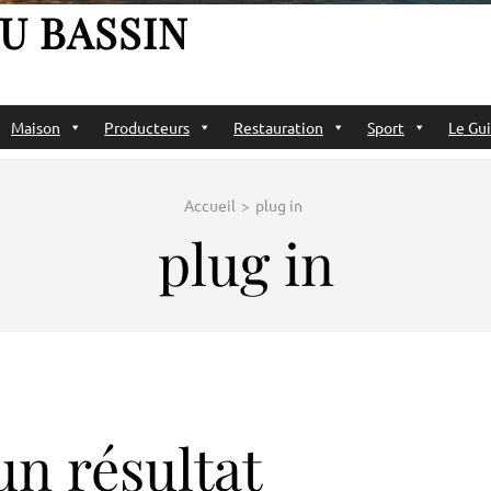
U BASSIN
Maison
Producteurs
Restauration
Sport
Le Gui
Accueil
>
plug in
plug in
n résultat