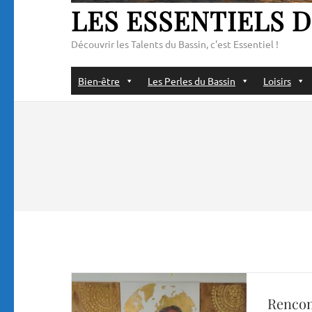
LES ESSENTIELS D
Découvrir les Talents du Bassin, c'est Essentiel !
Bien-être
Les Perles du Bassin
Loisirs
Rencon