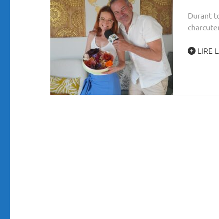
Durant t
charcute
LIRE L