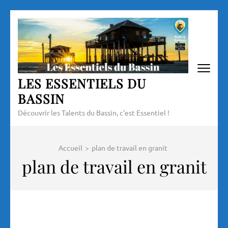
Aller
au
contenu
(Pressez
Entrée)
LES ESSENTIELS DU
BASSIN
Découvrir les Talents du Bassin, c'est Essentiel !
Accueil
>
plan de travail en granit
plan de travail en granit