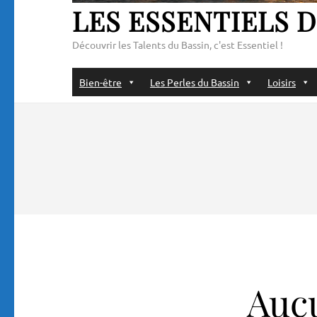
LES ESSENTIELS D
Découvrir les Talents du Bassin, c'est Essentiel !
Bien-être
Les Perles du Bassin
Loisirs
Aucu