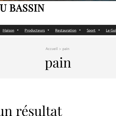
U BASSIN
Maison
Producteurs
Restauration
Sport
Le Gui
Accueil
>
pain
pain
n résultat