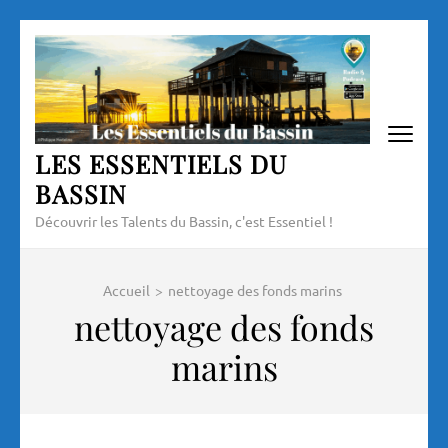
Aller
au
contenu
(Pressez
Entrée)
LES ESSENTIELS DU
BASSIN
Découvrir les Talents du Bassin, c'est Essentiel !
Accueil
>
nettoyage des fonds marins
nettoyage des fonds
marins