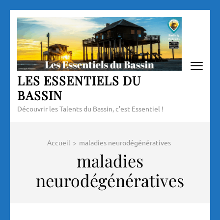
Aller
au
contenu
(Pressez
Entrée)
LES ESSENTIELS DU
BASSIN
Découvrir les Talents du Bassin, c'est Essentiel !
Accueil
>
maladies neurodégénératives
maladies
neurodégénératives