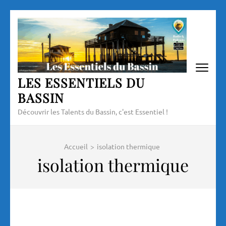
Aller
au
contenu
(Pressez
Entrée)
LES ESSENTIELS DU
BASSIN
Découvrir les Talents du Bassin, c'est Essentiel !
Accueil
>
isolation thermique
isolation thermique