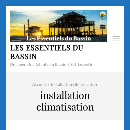
Aller
au
contenu
(Pressez
Entrée)
LES ESSENTIELS DU
BASSIN
Découvrir les Talents du Bassin, c'est Essentiel !
Accueil
>
installation climatisation
installation
climatisation