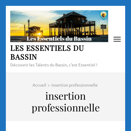
Aller
au
contenu
(Pressez
Entrée)
LES ESSENTIELS DU
BASSIN
Découvrir les Talents du Bassin, c'est Essentiel !
Accueil
>
insertion professionnelle
insertion
professionnelle