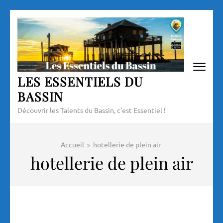
Aller
au
contenu
(Pressez
Entrée)
LES ESSENTIELS DU
BASSIN
Découvrir les Talents du Bassin, c'est Essentiel !
Accueil
>
hotellerie de plein air
hotellerie de plein air