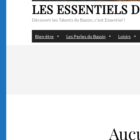
LES ESSENTIELS D
Découvrir les Talents du Bassin, c'est Essentiel !
Bien-être
Les Perles du Bassin
Loisirs
Aucu