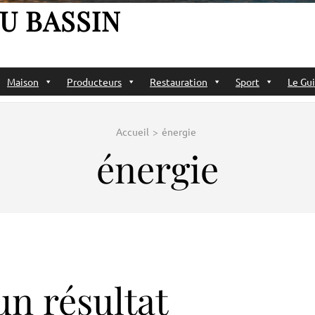
U BASSIN
Maison
Producteurs
Restauration
Sport
Le Gui
Accueil
>
énergie
énergie
n résultat