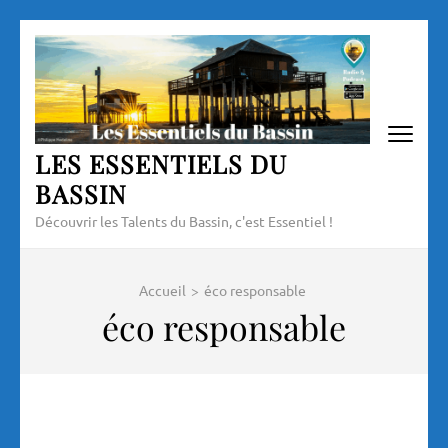
Aller
au
contenu
(Pressez
Entrée)
LES ESSENTIELS DU
BASSIN
Découvrir les Talents du Bassin, c'est Essentiel !
Accueil
>
éco responsable
éco responsable