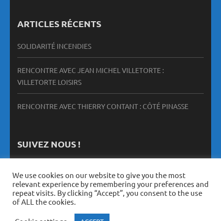
ARTICLES RÉCENTS
SOLIDARITÉ INCENDIES
RENCONTRE AVEC JEAN MICHEL VILLETORTE :
VILLETORTE LOISIRS
RENCONTRE AVEC THIERRY CONTANT : CÔTÉ PINASSE
SUIVEZ NOUS !
We use cookies on our website to give you the most
relevant experience by remembering your preferences and
repeat visits. By clicking “Accept”, you consent to the use
of ALL the cookies.