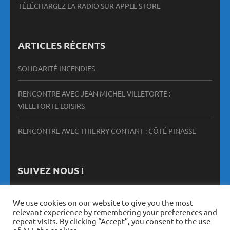
TÉLÉCHARGEZ LA RADIO SUR APPLE STORE
ARTICLES RÉCENTS
SOLIDARITÉ INCENDIES
RENCONTRE AVEC JEAN MICHEL VILLETORTE :
VILLETORTE LOISIRS
RENCONTRE AVEC THIERRY CONTANT : CÔTÉ PINASSE
SUIVEZ NOUS !
We use cookies on our website to give you the most
relevant experience by remembering your preferences and
repeat visits. By clicking “Accept”, you consent to the use