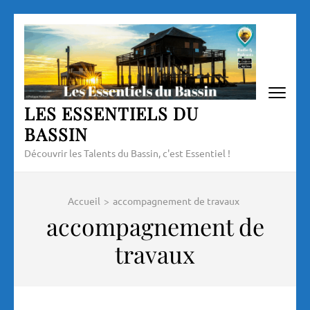
Aller
au
contenu
(Pressez
Entrée)
LES ESSENTIELS DU
BASSIN
Découvrir les Talents du Bassin, c'est Essentiel !
Accueil
>
accompagnement de travaux
accompagnement de
travaux