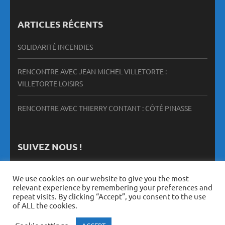
ARTICLES RÉCENTS
SOLIDARITÉ INCENDIES
RENCONTRE AVEC JEAN MICHEL VILLETORTE :
VILLETORTE LOISIRS
RENCONTRE AVEC THIERRY CONTANT : CÔTÉ PINASSE
SUIVEZ NOUS !
We use cookies on our website to give you the most
relevant experience by remembering your preferences and
repeat visits. By clicking “Accept”, you consent to the use
of ALL the cookies.