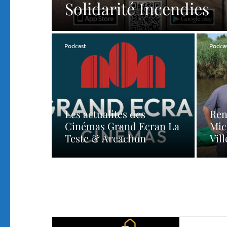
Solidarité Incendies
Podcast
Podca
Les actualités des
Ren
Cinémas Grand Ecran La
Mich
Teste & Arcachon
Vill