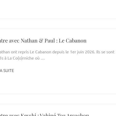
tre avec Nathan & Paul : Le Cabanon
than ont repris Le Cabanon depuis le 1er juin 2026. Ils se sont
és à La Co(o)rniche où …
A SUITE
tre avec Keyshi : Vahiné Toa Arcachon