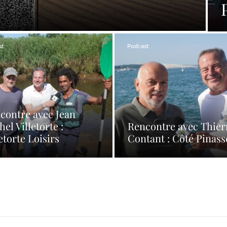
st
Podcast
contre avec Jean
el Villetorte :
Rencontre avec Thier
etorte Loisirs
Contant : Côté Pinass