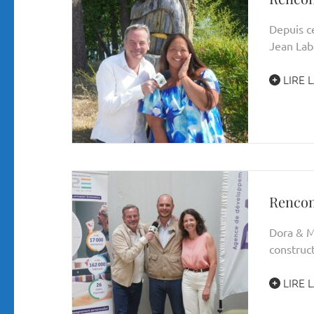
Depuis ce
Jean Lab
LIRE L
Rencon
Dora & M
construc
LIRE L