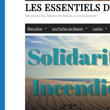
LES ESSENTIELS D
Découvrir les Talents du Bassin, c'est Essentiel !
Bien-être
Les Perles du Bassin
Loisirs
Podcast