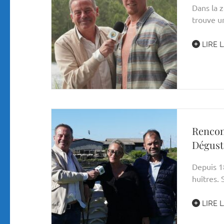
Dans la 
trouve u
LIRE L
Rencon
Dégust
Depuis 18
huîtres.
LIRE L