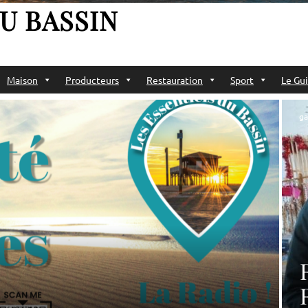
U BASSIN
Maison
Producteurs
Restauration
Sport
Le Gui
ga