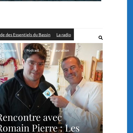
de des Essentiels du Bassin
La radio
stronomie
Podcast
restauration
Rencontre avec
Romain Pierre : Les