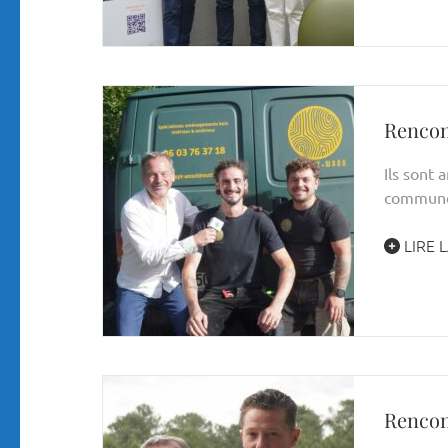
Rencon
Ils sont
commune 
LIRE L
Rencon