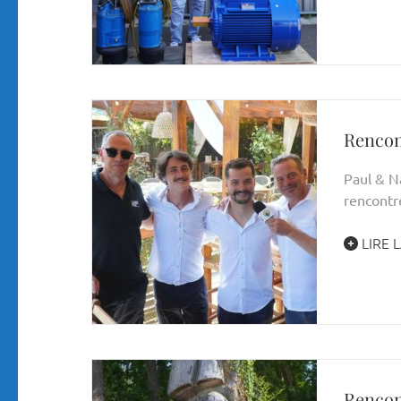
Rencon
Paul & Na
rencontr
LIRE L
Rencon