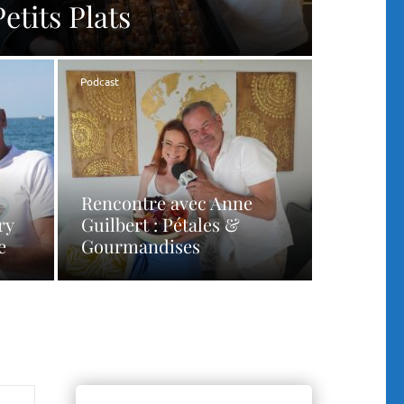
Petits Plats
Podcast
Rencontre avec Anne
ry
Guilbert : Pétales &
e
Gourmandises