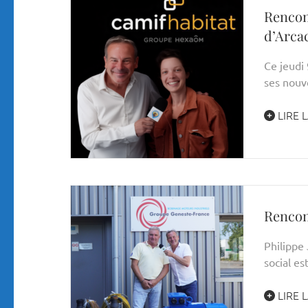
Rencon
d’Arca
Ce jeudi 
ses nouv
LIRE L
Rencon
Philippe
social es
LIRE L