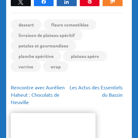
Tweetez
Partagez
Partagez
Épingle
Partagez
dessert
fleurs comestibles
livraison de plateau apéritif
petales et gourmandises
planche apéritive
plateau apéro
verrine
wrap
Navigation
Rencontre avec Aurélien
Les Actus des Essentiels
de
Maheut : Chocolats de
du Bassin
l’article
Neuville