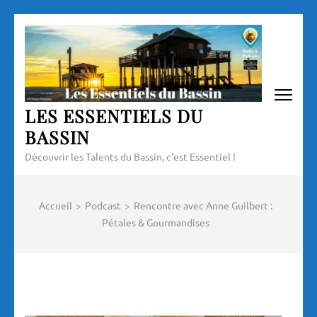
Aller
au
contenu
(Pressez
Entrée)
LES ESSENTIELS DU
BASSIN
Découvrir les Talents du Bassin, c'est Essentiel !
Accueil
>
Podcast
>
Rencontre avec Anne Guilbert :
Pétales & Gourmandises