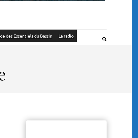
de des Essentiels du Bassin
La radio
e