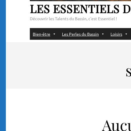
LES ESSENTIELS D
Découvrir les Talents du Bassin, c'est Essentiel !
Bien-être
Les Perles du Bassin
Loisirs
Aucu