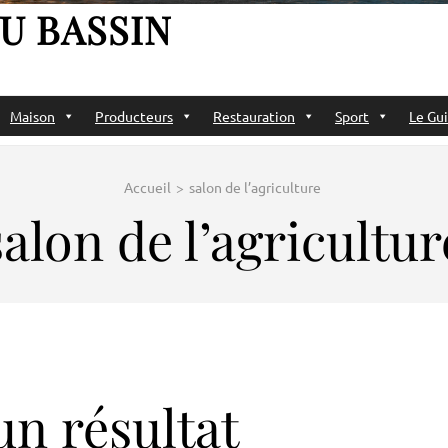
U BASSIN
Maison
Producteurs
Restauration
Sport
Le Gui
Accueil
>
salon de l’agriculture
salon de l’agricultur
n résultat