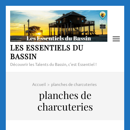
Aller
au
contenu
(Pressez
Entrée)
LES ESSENTIELS DU
BASSIN
Découvrir les Talents du Bassin, c'est Essentiel !
Accueil
>
planches de charcuteries
planches de
charcuteries