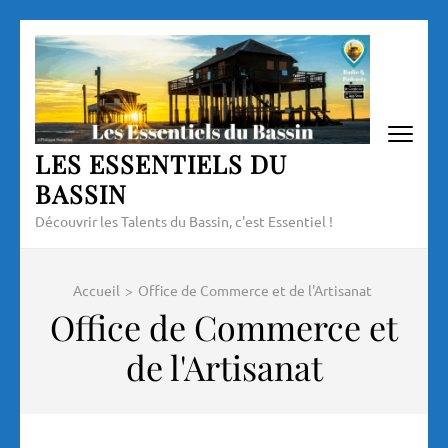
Aller
au
contenu
(Pressez
Entrée)
LES ESSENTIELS DU
BASSIN
Découvrir les Talents du Bassin, c'est Essentiel !
Accueil
>
Office de Commerce et de l'Artisanat
Office de Commerce et
de l'Artisanat