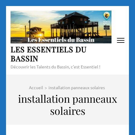
Aller
au
contenu
(Pressez
Entrée)
LES ESSENTIELS DU
BASSIN
Découvrir les Talents du Bassin, c'est Essentiel !
Accueil
>
installation panneaux solaires
installation panneaux
solaires