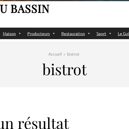
U BASSIN
Maison
Producteurs
Restauration
Sport
Le Gui
Accueil
>
bistrot
bistrot
n résultat