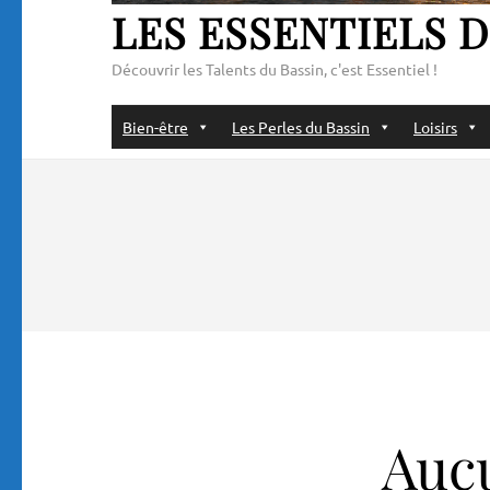
LES ESSENTIELS D
Découvrir les Talents du Bassin, c'est Essentiel !
Bien-être
Les Perles du Bassin
Loisirs
Aucu