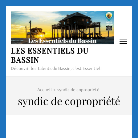
Aller
au
contenu
(Pressez
Entrée)
LES ESSENTIELS DU
BASSIN
Découvrir les Talents du Bassin, c'est Essentiel !
Accueil
>
syndic de copropriété
syndic de copropriété