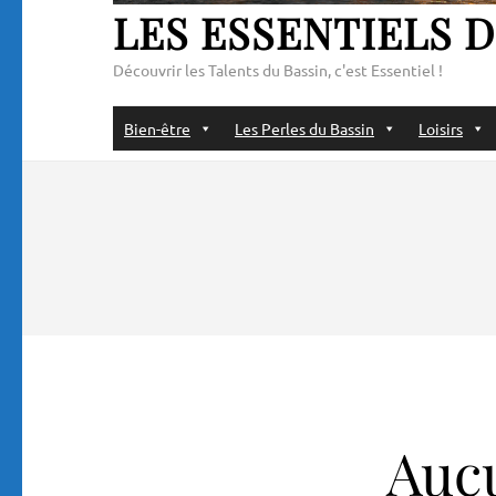
LES ESSENTIELS D
Découvrir les Talents du Bassin, c'est Essentiel !
Bien-être
Les Perles du Bassin
Loisirs
Aucu