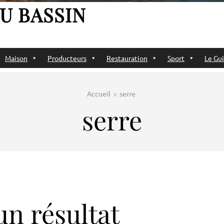
U BASSIN
Maison
Producteurs
Restauration
Sport
Le Gui
Accueil
>
serre
serre
n résultat