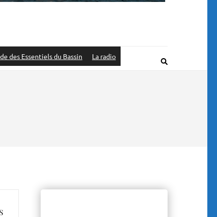
de des Essentiels du Bassin
La radio
s