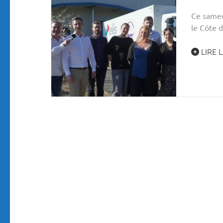
Ce samedi
le Côte 
LIRE L