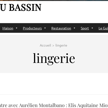
U BASSIN
Maison
Producteurs
Restauration
Sport
Le Gui
Accueil
>
lingerie
lingerie
tre avec Aurélien Montalbano : Elis Aquitaine Mio