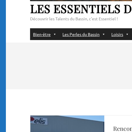
LES ESSENTIELS D
Découvrir les Talents du Bassin, c'est Essentiel !
Bien-être
Les Perles du Bassin
Loisirs
Rencon