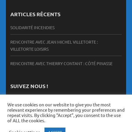
ARTICLES RÉCENTS
SOLIDARITÉ INCENDIES
RENCONTRE AVEC JEAN MICHEL VILLETORTE :
VILLETORTE LOISIRS
RENCONTRE AVEC THIERRY CONTANT : CÔTÉ PINASSE
SUIVEZ NOUS !
We use cookies on our website to give you the most
relevant experience by remembering your preferences and
repeat visits. By clicking “Accept”, you consent to the use
of ALL the cookies.