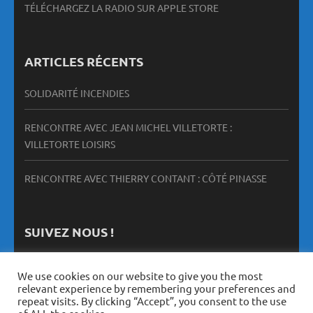
TÉLÉCHARGEZ LA RADIO SUR APPLE STORE
ARTICLES RÉCENTS
SOLIDARITÉ INCENDIES
RENCONTRE AVEC JEAN MICHEL VILLETORTE :
VILLETORTE LOISIRS
RENCONTRE AVEC THIERRY CONTANT : CÔTÉ PINASSE
SUIVEZ NOUS !
We use cookies on our website to give you the most
relevant experience by remembering your preferences and
repeat visits. By clicking “Accept”, you consent to the use