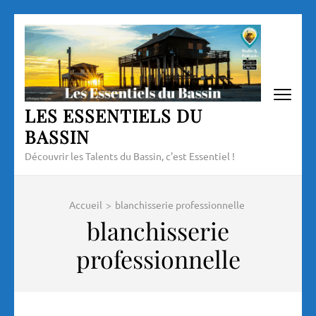
Aller
au
contenu
(Pressez
Entrée)
LES ESSENTIELS DU
BASSIN
Découvrir les Talents du Bassin, c'est Essentiel !
Accueil
>
blanchisserie professionnelle
blanchisserie
professionnelle