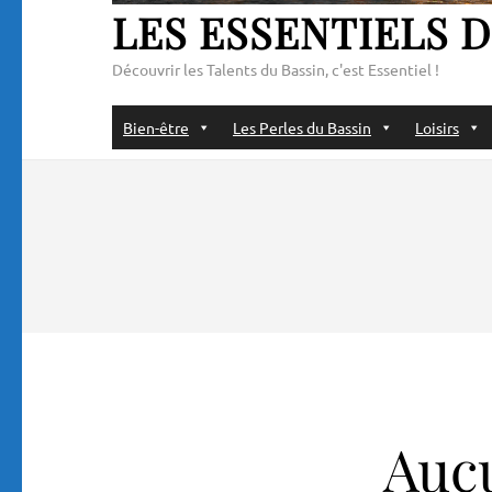
LES ESSENTIELS D
Découvrir les Talents du Bassin, c'est Essentiel !
Bien-être
Les Perles du Bassin
Loisirs
Aucu