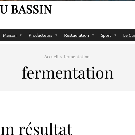
U BASSIN
Maison
Producteurs
Restauration
Sport
Le Gui
Accueil
>
fermentation
fermentation
n résultat