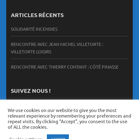
ARTICLES RÉCENTS
SOLIDARITÉ INCENDIES
RENCONTRE AVEC JEAN MICHEL VILLETORTE :
VILLETORTE LOISIRS
RENCONTRE AVEC THIERRY CONTANT : CÔTÉ PINASSE
SUIVEZ NOUS !
We use cookies on our website to give you the most
relevant experience by remembering your preferences and
repeat visits. By clicking “Accept”, you consent to the use
of ALL the cookies.